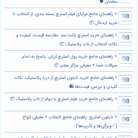
مطمئن 🛡️
⭐️ راهنمای جامع مزایای فیلم استرچ بسته بندی: از انتخاب تا
خرید ایده‌آل 📦
⭐️راهنمای خرید استرچ پالت بند: مقایسه قیمت، کیفیت و
نکات انتخاب از ناب پلاستیک 📦
⭐️ راهنمای جامع خرید رول استرچ ارزان: پاسخ به تمام
سوالات شما + معرفی مراکز معتبر 📦
⭐️راهنمای جامع خرید نایلون استرچ از دریا پلاستیک: نکات
کلیدی و بررسی قیمت‌ها 🛍️
⭐️ راهنمای جامع خرید فیلم استرچ با دوام از ناب پلاستیک 📦
⭐️ نایلون استرچ: راهنمای جامع انتخاب + معرفی انواع
(✅ویژگی‌ها و کاربردها)