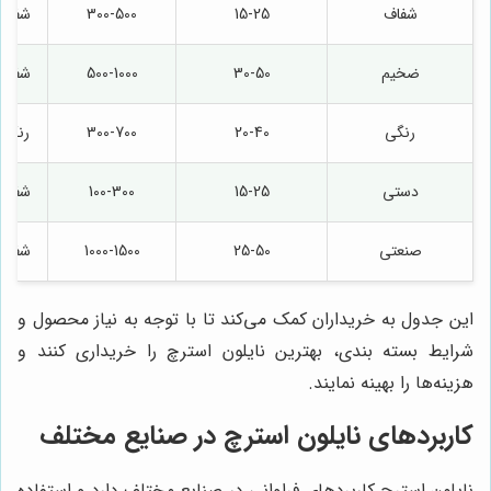
شفاف
15-25
300-500
شفاف
ضخیم
30-50
500-1000
شفاف
رنگی
20-40
300-700
رنگی
دستی
15-25
100-300
شفاف
صنعتی
25-50
1000-1500
شفاف
این جدول به خریداران کمک می‌کند تا با توجه به نیاز محصول و
شرایط بسته بندی، بهترین نایلون استرچ را خریداری کنند و
هزینه‌ها را بهینه نمایند.
کاربردهای نایلون استرچ در صنایع مختلف
نایلون استرچ کاربردهای فراوانی در صنایع مختلف دارد و استفاده