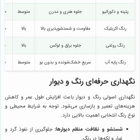
پتینه و دکوراتیو
جلوه هنری و مدرن
متوسط
500 الی 1,200
رنگ اکریلیک
مقاومت و شستشوپذیری بالا
بالا
350 الی 00
رنگ روغنی
جلوه براق و لوکس
بالا
500 الی 00
رنگ پایه آب
سریع خشک‌شونده و بدون بو
متوسط
300 الی 00
نگهداری حرفه‌ای رنگ و دیوار
نگهداری اصولی رنگ و دیوار باعث افزایش طول عمر و کاهش
هزینه‌های تعمیر و بازسازی می‌شود. توجه به شرایط محیطی و
نوع رنگ انتخابی اهمیت بالایی دارد.
شستشو و نظافت منظم دیوارها:
جلوگیری از نفوذ گرد و
غبار و لکه‌ها در رنگ.